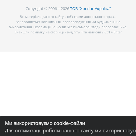
Copyright © 2006—2026
ТОВ "Хостінг Україна"
Всі матеріали даного сайту є об’єктами авторського права.
Забороняється копіювання, розповсюдження чи будь-яке інше
використання інформації і об’єктів без письмової згоди правовласника.
Знайшли помилку на сторінці - виділіть її та натисніть Ctrl + Enter
Ми використовуємо cookie-файли
Для оптимізації роботи нашого сайту ми використову