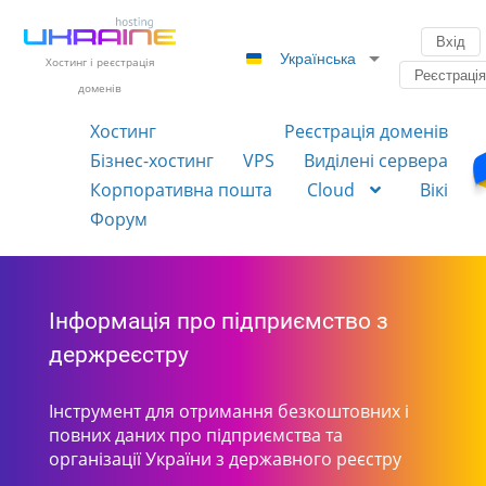
Вхід
Українська
Хостинг і реєстрація
Реєстраці
доменів
Хостинг
Реєстрація доменів
Бізнес-хостинг
VPS
Виділені сервера
Корпоративна пошта
Cloud
Вікі
Форум
Інформація про підприємство з
держреєстру
Інструмент для отримання безкоштовних і
повних даних про підприємства та
організації України з державного реєстру