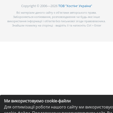
Copyright © 2006—2026
ТОВ "Хостінг Україна"
Всі матеріали даного сайту є об’єктами авторського права.
Забороняється копіювання, розповсюдження чи будь-яке інше
використання інформації і об’єктів без письмової згоди правовласника.
Знайшли помилку на сторінці - виділіть її та натисніть Ctrl + Enter
Ми використовуємо cookie-файли
Для оптимізації роботи нашого сайту ми використову
cookie-файли. Продовжуючи використовувати сайт, Ви