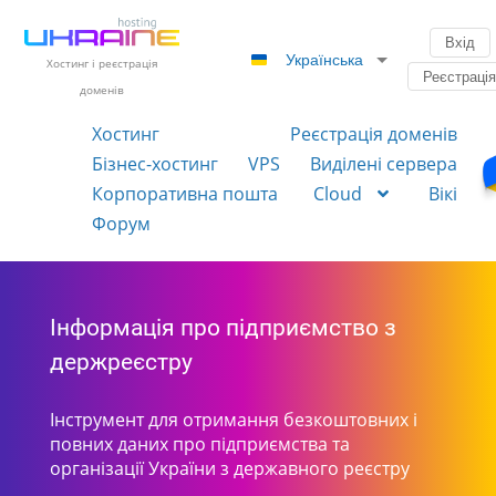
Вхід
Українська
Хостинг і реєстрація
Реєстраці
доменів
Хостинг
Реєстрація доменів
Бізнес-хостинг
VPS
Виділені сервера
Корпоративна пошта
Cloud
Вікі
Форум
Інформація про підприємство з
держреєстру
Інструмент для отримання безкоштовних і
повних даних про підприємства та
організації України з державного реєстру