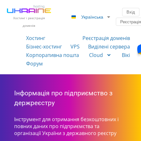
Вхід
Українська
Хостинг і реєстрація
Реєстраці
доменів
Хостинг
Реєстрація доменів
Бізнес-хостинг
VPS
Виділені сервера
Корпоративна пошта
Cloud
Вікі
Форум
Інформація про підприємство з
держреєстру
Інструмент для отримання безкоштовних і
повних даних про підприємства та
організації України з державного реєстру