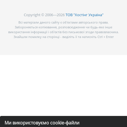
Copyright © 2006—2026
ТОВ "Хостінг Україна"
Всі матеріали даного сайту є об’єктами авторського права.
Забороняється копіювання, розповсюдження чи будь-яке інше
використання інформації і об’єктів без письмової згоди правовласника.
Знайшли помилку на сторінці - виділіть її та натисніть Ctrl + Enter
Ми використовуємо cookie-файли