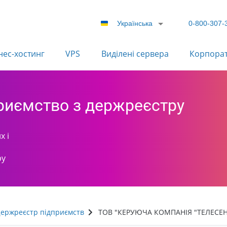
Українська
0-800-307-
нес-хостинг
VPS
Виділені сервера
Корпора
приємство з держреєстру
х і
ру
ержреєстр підприємств
ТОВ "КЕРУЮЧА КОМПАНІЯ "ТЕЛЕСЕН