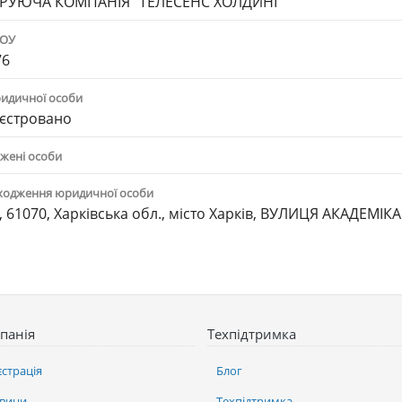
ЕРУЮЧА КОМПАНІЯ "ТЕЛЕСЕНС ХОЛДИНГ "
ПОУ
76
ридичної особи
єстровано
жені особи
ходження юридичної особи
, 61070, Харківська обл., місто Харків, ВУЛИЦЯ АКАДЕМІ
панія
Техпідтримка
єстрація
Блог
вини
Техпідтримка