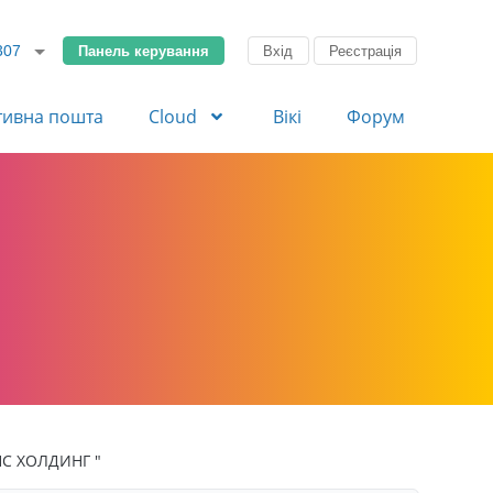
Панель керування
Вхід
Реєстрація
307
тивна пошта
Cloud
Вікі
Форум
С ХОЛДИНГ "