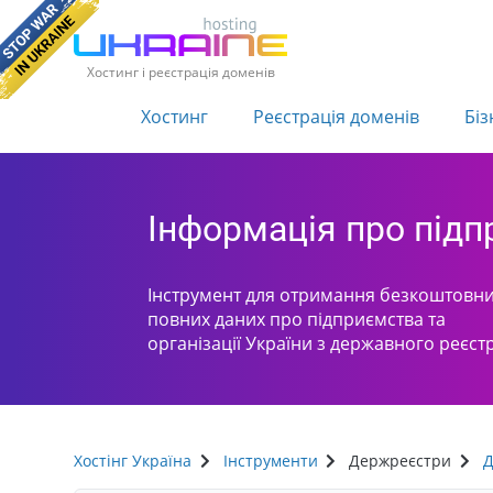
Хостинг і реєстрація доменів
Хостинг
Реєстрація доменів
Біз
Інформація про під
Інструмент для отримання безкоштовни
повних даних про підприємства та
організації України з державного реєст
Хостінг Україна
Інструменти
Держреєстри
Д