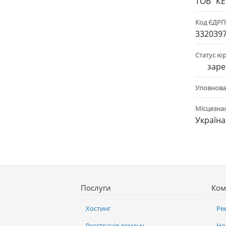
ТОВ "К
Код ЄДР
332039
Статус ю
заре
Уповнова
Місцезна
Україна
Послуги
Ком
Хостинг
Ре
Реєстрація домену
Но