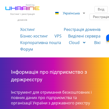
Вхід
Українська
Хостинг і реєстрація
Реєстраці
доменів
Хостинг
Реєстрація доменів
Бізнес-хостинг
VPS
Виділені сервера
Корпоративна пошта
Cloud
Вікі
Форум
Інформація про підприємство з
держреєстру
Інструмент для отримання безкоштовних і
повних даних про підприємства та
організації України з державного реєстру