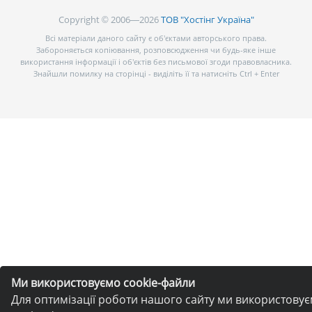
Copyright © 2006—2026
ТОВ "Хостінг Україна"
Всі матеріали даного сайту є об’єктами авторського права.
Забороняється копіювання, розповсюдження чи будь-яке інше
використання інформації і об’єктів без письмової згоди правовласника.
Знайшли помилку на сторінці - виділіть її та натисніть Ctrl + Enter
Ми використовуємо cookie-файли
Для оптимізації роботи нашого сайту ми використову