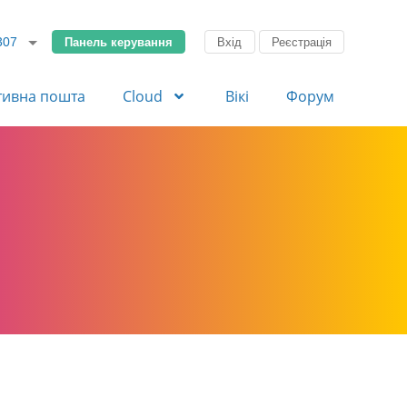
Панель керування
Вхід
Реєстрація
307
тивна пошта
Cloud
Вікі
Форум