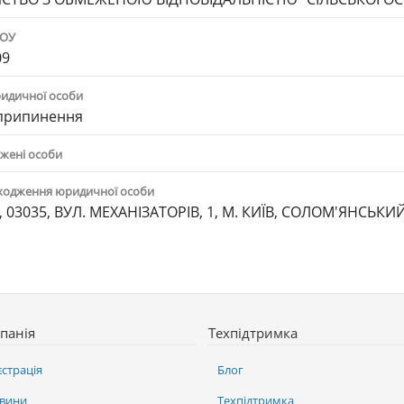
ПОУ
09
ридичної особи
 припинення
жені особи
ходження юридичної особи
, 03035, ВУЛ. МЕХАНІЗАТОРІВ, 1, М. КИЇВ, СОЛОМ'ЯНСЬК
панія
Техпідтримка
єстрація
Блог
вини
Техпідтримка