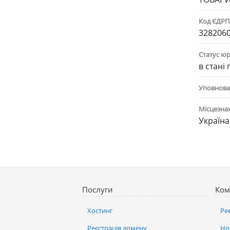
Код ЄДР
328206
Статус ю
в стані
Уповнова
Місцезна
Україна
Послуги
Ком
Хостинг
Ре
Реєстрація домену
Но