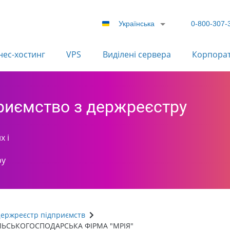
Українська
0-800-307-
нес-хостинг
VPS
Виділені сервера
Корпора
приємство з держреєстру
х і
ру
ержреєстр підприємств
ЛЬСЬКОГОСПОДАРСЬКА ФІРМА "МРІЯ"