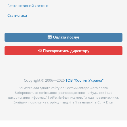
Безкоштовний хостинг
Статистика
Оплата послуг
Поскаржитись директору
Copyright © 2006—2026
ТОВ "Хостінг Україна"
Всі матеріали даного сайту є об’єктами авторського права.
Забороняється копіювання, розповсюдження чи будь-яке інше
використання інформації і об’єктів без письмової згоди правовласника.
Знайшли помилку на сторінці - виділіть її та натисніть Ctrl + Enter