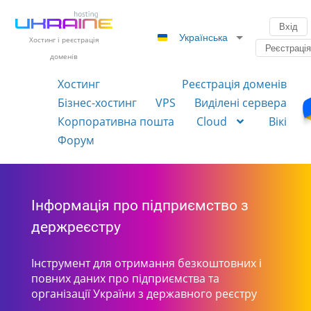
Вхід
Українська
Хостинг і реєстрація
Реєстраці
доменів
Хостинг
Реєстрація доменів
Бізнес-хостинг
VPS
Виділені сервера
Корпоративна пошта
Cloud
Вікі
Форум
Інформація про підприємство з
держреєстру
Інструмент для отримання безкоштовних і
повних даних про підприємства та
організації України з державного реєстру