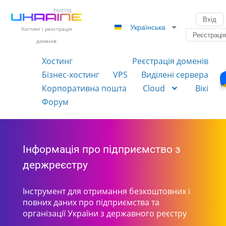
Вхід
Українська
Хостинг і реєстрація
Реєстраці
доменів
Хостинг
Реєстрація доменів
Бізнес-хостинг
VPS
Виділені сервера
Корпоративна пошта
Cloud
Вікі
Форум
Інформація про підприємство з
держреєстру
Інструмент для отримання безкоштовних і
повних даних про підприємства та
організації України з державного реєстру