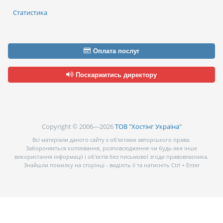
Статистика
Оплата послуг
Поскаржитись директору
Copyright © 2006—2026
ТОВ "Хостінг Україна"
Всі матеріали даного сайту є об’єктами авторського права.
Забороняється копіювання, розповсюдження чи будь-яке інше
використання інформації і об’єктів без письмової згоди правовласника.
Знайшли помилку на сторінці - виділіть її та натисніть Ctrl + Enter