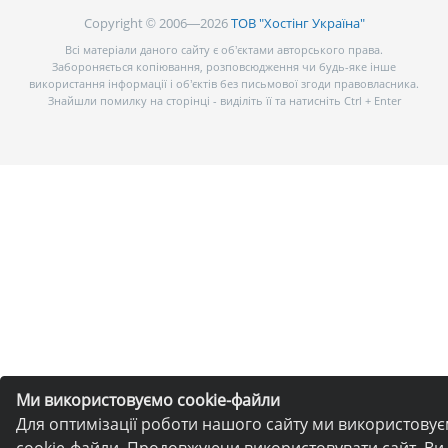
Copyright © 2006—2026
ТОВ "Хостінг Україна"
Всі матеріали даного сайту є об’єктами авторського права.
Забороняється копіювання, розповсюдження чи будь-яке інше
використання інформації і об’єктів без письмової згоди правовласника.
Знайшли помилку на сторінці - виділіть її та натисніть Ctrl + Enter
Ми використовуємо cookie-файли
Для оптимізації роботи нашого сайту ми використову
cookie-файли. Продовжуючи використовувати сайт, Ви