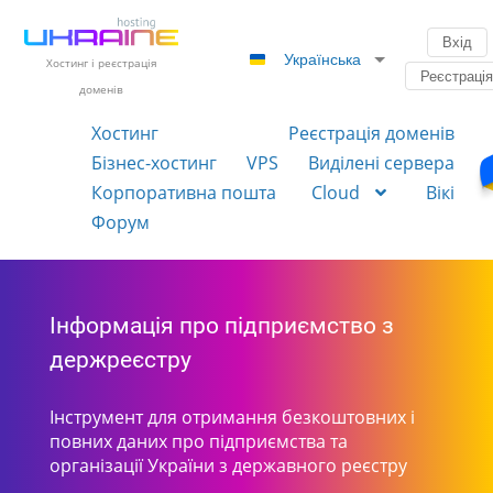
Вхід
Українська
Хостинг і реєстрація
Реєстраці
доменів
Хостинг
Реєстрація доменів
Бізнес-хостинг
VPS
Виділені сервера
Корпоративна пошта
Cloud
Вікі
Форум
Інформація про підприємство з
держреєстру
Інструмент для отримання безкоштовних і
повних даних про підприємства та
організації України з державного реєстру