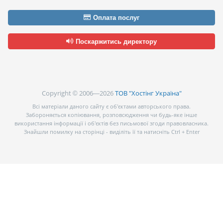
Оплата послуг
Поскаржитись директору
Copyright © 2006—2026
ТОВ "Хостінг Україна"
Всі матеріали даного сайту є об’єктами авторського права.
Забороняється копіювання, розповсюдження чи будь-яке інше
використання інформації і об’єктів без письмової згоди правовласника.
Знайшли помилку на сторінці - виділіть її та натисніть Ctrl + Enter