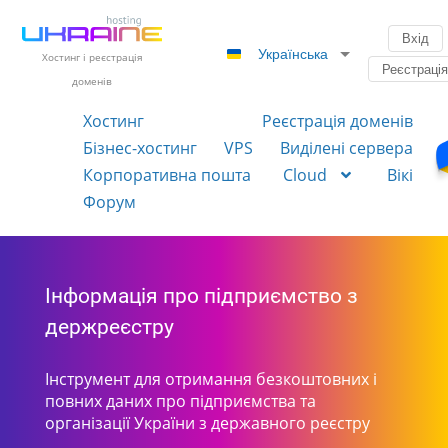
Вхід
Українська
Хостинг і реєстрація
Реєстраці
доменів
Хостинг
Реєстрація доменів
Бізнес-хостинг
VPS
Виділені сервера
Корпоративна пошта
Cloud
Вікі
Форум
Інформація про підприємство з
держреєстру
Інструмент для отримання безкоштовних і
повних даних про підприємства та
організації України з державного реєстру