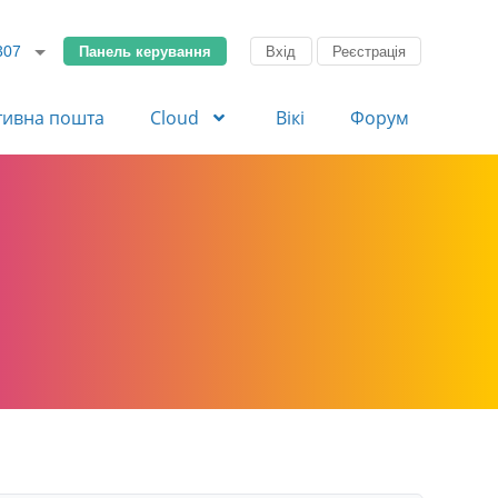
Панель керування
Вхід
Реєстрація
307
тивна пошта
Cloud
Вікі
Форум