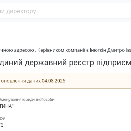
ною адресою . Керівником компанії є Інюткін Дмитро Ів
диний державний реєстр підприємс
 оновлення даних 04.08.2026
йменування юридичної особи
ТИНА"
ПОУ
70