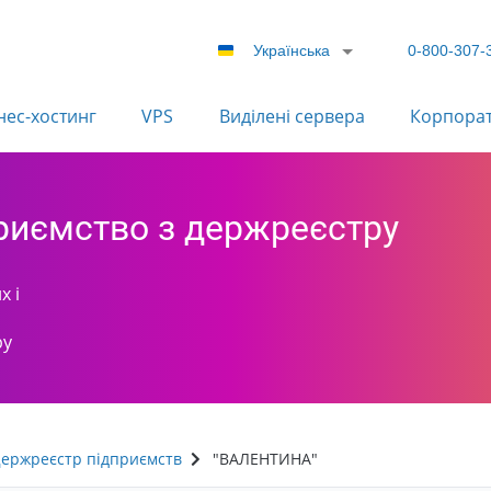
Українська
0-800-307-
нес-хостинг
VPS
Виділені сервера
Корпора
приємство з держреєстру
х і
ру
ержреєстр підприємств
"ВАЛЕНТИНА"