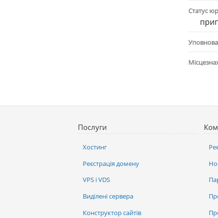
Статус ю
при
Уповнова
Місцезна
Послуги
Ком
Хостинг
Ре
Реєстрація домену
Но
VPS і VDS
Па
Виділені сервера
Пр
Конструктор сайтів
Пр