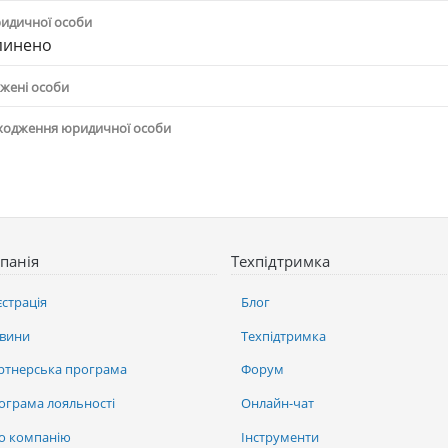
ридичної особи
пинено
жені особи
ходження юридичної особи
панія
Техпідтримка
єстрація
Блог
вини
Техпідтримка
ртнерська програма
Форум
ограма лояльності
Онлайн-чат
о компанію
Інструменти