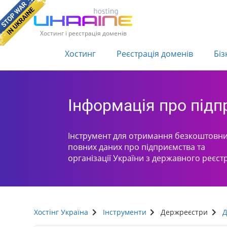
Хостинг і реєстрація доменів
Хостинг
Реєстрація доменів
Біз
Інформація про під
Інструмент для отримання безкоштовни
повних даних про підприємства та
організації України з державного реєст
Хостінг Україна
Інструменти
Держреєстри
Д