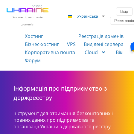
Вхід
Українська
Хостинг і реєстрація
Реєстраці
доменів
Хостинг
Реєстрація доменів
Бізнес-хостинг
VPS
Виділені сервера
Корпоративна пошта
Cloud
Вікі
Форум
Інформація про підприємство з
держреєстру
Інструмент для отримання безкоштовних і
повних даних про підприємства та
організації України з державного реєстру