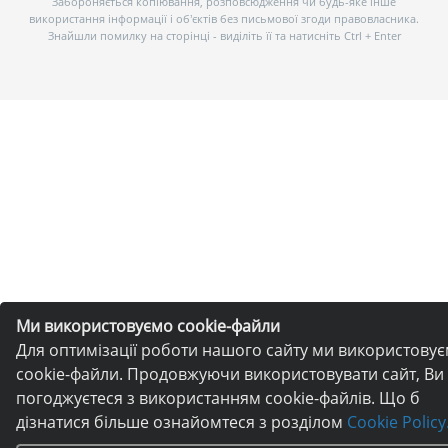
Забороняється копіювання, розповсюдження чи будь-яке інше
використання інформації і об’єктів без письмової згоди правовласника.
Знайшли помилку на сторінці - виділіть її та натисніть Ctrl + Enter
Ми використовуємо cookie-файли
Для оптимізації роботи нашого сайту ми використову
cookie-файли. Продовжуючи використовувати сайт, Ви
погоджуєтеся з використанням cookie-файлів. Що б
дізнатися більше ознайомтеся з розділом
Cookie Policy