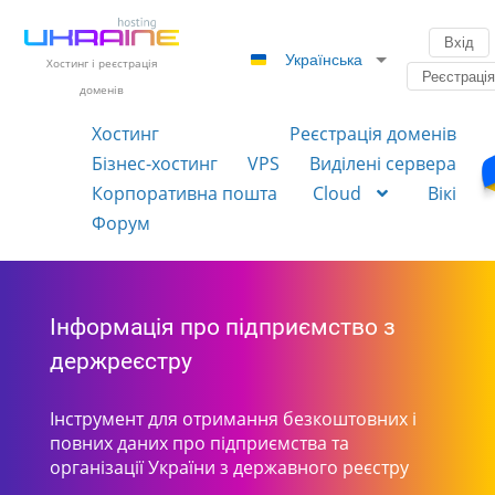
Вхід
Українська
Хостинг і реєстрація
Реєстраці
доменів
Хостинг
Реєстрація доменів
Бізнес-хостинг
VPS
Виділені сервера
Корпоративна пошта
Cloud
Вікі
Форум
Інформація про підприємство з
держреєстру
Інструмент для отримання безкоштовних і
повних даних про підприємства та
організації України з державного реєстру