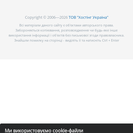
Copyright © 2006—2026
ТОВ "Хостінг Україна"
Всі матеріали даного сайту є об’єктами авторського права.
Забороняється копіювання, розповсюдження чи будь-яке інше
використання інформації і об’єктів без письмової згоди правовласника.
Знайшли помилку на сторінці - виділіть її та натисніть Ctrl + Enter
Ми використовуємо cookie-файли