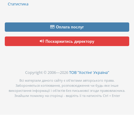
Статистика
Оплата послуг
Поскаржитись директору
Copyright © 2006—2026
ТОВ "Хостінг Україна"
Всі матеріали даного сайту є об’єктами авторського права.
Забороняється копіювання, розповсюдження чи будь-яке інше
використання інформації і об’єктів без письмової згоди правовласника.
Знайшли помилку на сторінці - виділіть її та натисніть Ctrl + Enter