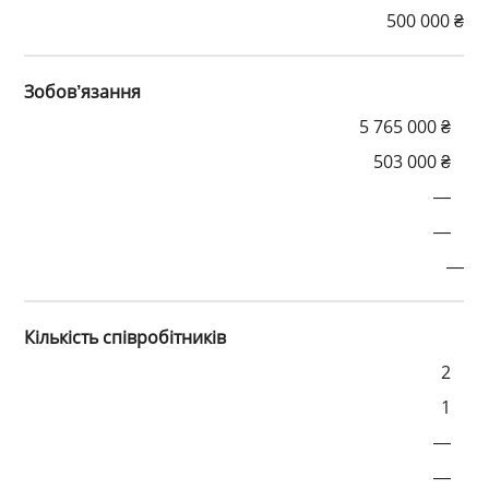
500 000 ₴
Зобов’язання
5 765 000 ₴
503 000 ₴
—
—
—
Кількість співробітників
2
1
—
—