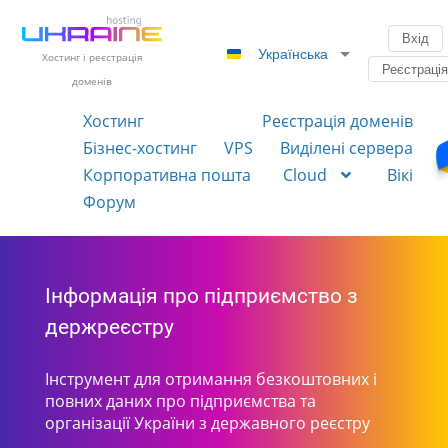
Вхід
Українська
Хостинг і реєстрація
Реєстраці
доменів
Хостинг
Реєстрація доменів
Бізнес-хостинг
VPS
Виділені сервера
Корпоративна пошта
Cloud
Вікі
Форум
Інформація про підприємство з
держреєстру
Інструмент для отримання безкоштовних і
повних даних про підприємства та
організації України з державного реєстру