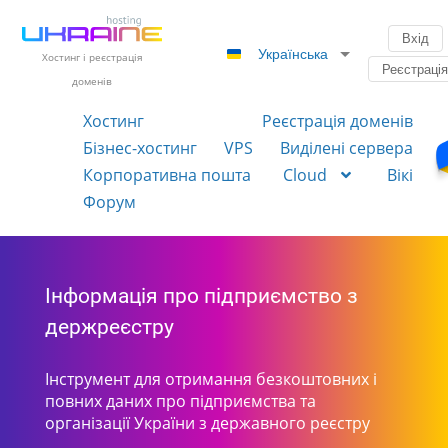
Вхід
Українська
Хостинг і реєстрація
Реєстраці
доменів
Хостинг
Реєстрація доменів
Бізнес-хостинг
VPS
Виділені сервера
Корпоративна пошта
Cloud
Вікі
Форум
Інформація про підприємство з
держреєстру
Інструмент для отримання безкоштовних і
повних даних про підприємства та
організації України з державного реєстру