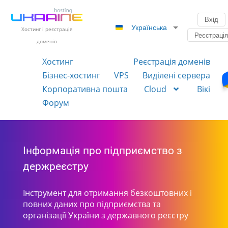
Вхід
Українська
Хостинг і реєстрація
Реєстраці
доменів
Хостинг
Реєстрація доменів
Бізнес-хостинг
VPS
Виділені сервера
Корпоративна пошта
Cloud
Вікі
Форум
Інформація про підприємство з
держреєстру
Інструмент для отримання безкоштовних і
повних даних про підприємства та
організації України з державного реєстру