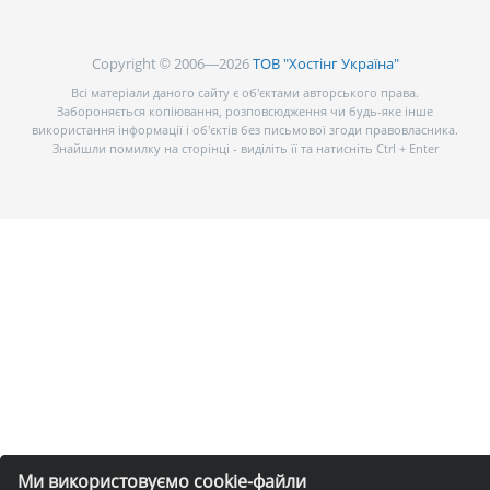
Copyright © 2006—2026
ТОВ "Хостінг Україна"
Всі матеріали даного сайту є об’єктами авторського права.
Забороняється копіювання, розповсюдження чи будь-яке інше
використання інформації і об’єктів без письмової згоди правовласника.
Знайшли помилку на сторінці - виділіть її та натисніть Ctrl + Enter
Ми використовуємо cookie-файли