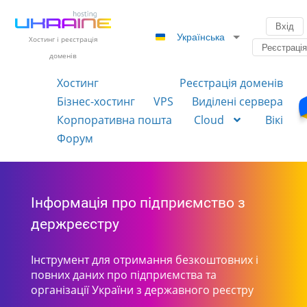
Вхід
Українська
Хостинг і реєстрація
Реєстраці
доменів
Хостинг
Реєстрація доменів
Бізнес-хостинг
VPS
Виділені сервера
Корпоративна пошта
Cloud
Вікі
Форум
Інформація про підприємство з
держреєстру
Інструмент для отримання безкоштовних і
повних даних про підприємства та
організації України з державного реєстру