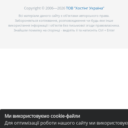
Copyright © 2006—2026
ТОВ "Хостінг Україна"
Всі матеріали даного сайту є об’єктами авторського права.
Забороняється копіювання, розповсюдження чи будь-яке інше
використання інформації і об’єктів без письмової згоди правовласника.
Знайшли помилку на сторінці - виділіть її та натисніть Ctrl + Enter
Ми використовуємо cookie-файли
Для оптимізації роботи нашого сайту ми використову