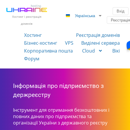
Вхід
Українська
Хостинг і реєстрація
Реєстраці
доменів
Хостинг
Реєстрація доменів
Бізнес-хостинг
VPS
Виділені сервера
Корпоративна пошта
Cloud
Вікі
Форум
Інформація про підприємство з
держреєстру
Інструмент для отримання безкоштовних і
повних даних про підприємства та
організації України з державного реєстру