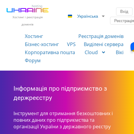
Вхід
Українська
Хостинг і реєстрація
Реєстраці
доменів
Хостинг
Реєстрація доменів
Бізнес-хостинг
VPS
Виділені сервера
Корпоративна пошта
Cloud
Вікі
Форум
Інформація про підприємство з
держреєстру
Інструмент для отримання безкоштовних і
повних даних про підприємства та
організації України з державного реєстру