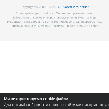
Copyright © 2006—2026
ТОВ "Хостінг Україна"
Всі матеріали даного сайту є об’єктами авторського права.
Забороняється копіювання, розповсюдження чи будь-яке інше
використання інформації і об’єктів без письмової згоди правовласника.
Знайшли помилку на сторінці - виділіть її та натисніть Ctrl + Enter
Ми використовуємо cookie-файли
Для оптимізації роботи нашого сайту ми використову