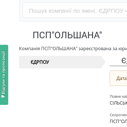
ПСП"ОЛЬШАНА"
Компанія ПСП"ОЛЬШАНА" зареєстрована за юрид
Відгуки та пропозиції
Є
ЄДРПОУ
Дата
Повне на
СІЛЬСЬ
Скорочен
ПСП"О