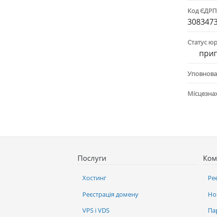
Код ЄДР
308347
Статус ю
при
Уповнова
Місцезна
Послуги
Ком
Хостинг
Ре
Реєстрація домену
Но
VPS і VDS
Па