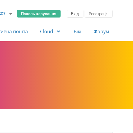
Панель керування
Вхід
Реєстрація
307
тивна пошта
Cloud
Вікі
Форум