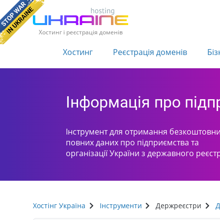
Хостинг і реєстрація доменів
Хостинг
Реєстрація доменів
Біз
Інформація про під
Інструмент для отримання безкоштовни
повних даних про підприємства та
організації України з державного реєст
Хостінг Україна
Інструменти
Держреєстри
Д