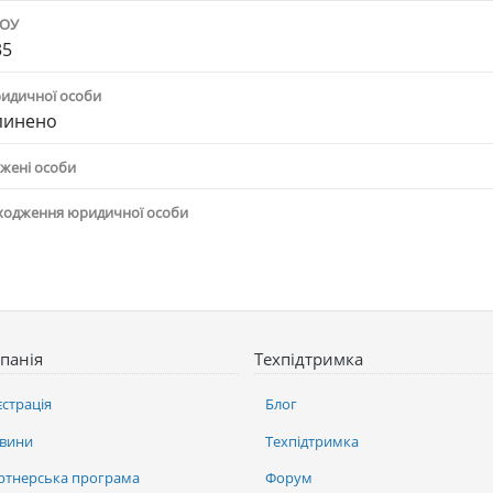
ПОУ
35
ридичної особи
пинено
жені особи
ходження юридичної особи
панія
Техпідтримка
єстрація
Блог
вини
Техпідтримка
ртнерська програма
Форум