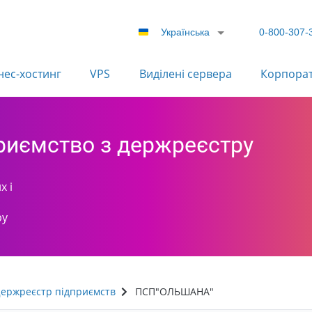
Українська
0-800-307-
нес-хостинг
VPS
Виділені сервера
Корпора
приємство з держреєстру
х і
ру
ержреєстр підприємств
ПСП"ОЛЬШАНА"