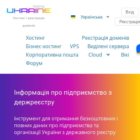
Вхід
Українська
Хостинг і реєстрація
Реєстраці
доменів
Хостинг
Реєстрація доменів
Бізнес-хостинг
VPS
Виділені сервера
Корпоративна пошта
Cloud
Вікі
Форум
Інформація про підприємство з
держреєстру
Інструмент для отримання безкоштовних і
повних даних про підприємства та
організації України з державного реєстру