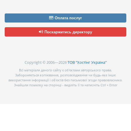
Оплата послуг
Поскаржитись директору
Copyright © 2006—2026
ТОВ "Хостінг Україна"
Всі матеріали даного сайту є об’єктами авторського права.
Забороняється копіювання, розповсюдження чи будь-яке інше
використання інформації і об’єктів без письмової згоди правовласника.
Знайшли помилку на сторінці - виділіть її та натисніть Ctrl + Enter