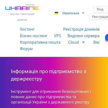
Вхід
Українська
Хостинг і реєстрація
Реєстраці
доменів
Хостинг
Реєстрація доменів
Бізнес-хостинг
VPS
Виділені сервера
Корпоративна пошта
Cloud
Вікі
Форум
Інформація про підприємство з
держреєстру
Інструмент для отримання безкоштовних і
повних даних про підприємства та
організації України з державного реєстру