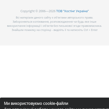
Copyright © 2006—2026
ТОВ "Хостінг Україна"
Всі матеріали даного сайту є об’єктами авторського права.
Забороняється копіювання, розповсюдження чи будь-яке інше
використання інформації і об’єктів без письмової згоди правовласника.
Знайшли помилку на сторінці - виділіть її та натисніть Ctrl + Enter
Ми використовуємо cookie-файли