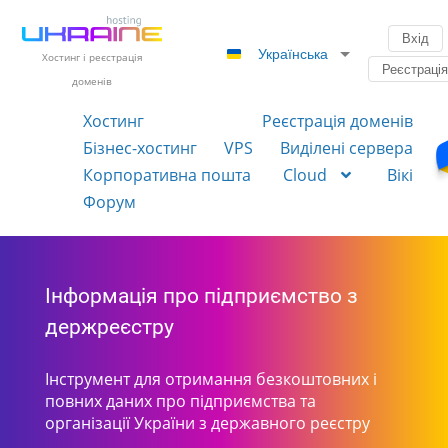
Вхід
Українська
Хостинг і реєстрація
Реєстраці
доменів
Хостинг
Реєстрація доменів
Бізнес-хостинг
VPS
Виділені сервера
Корпоративна пошта
Cloud
Вікі
Форум
Інформація про підприємство з
держреєстру
Інструмент для отримання безкоштовних і
повних даних про підприємства та
організації України з державного реєстру