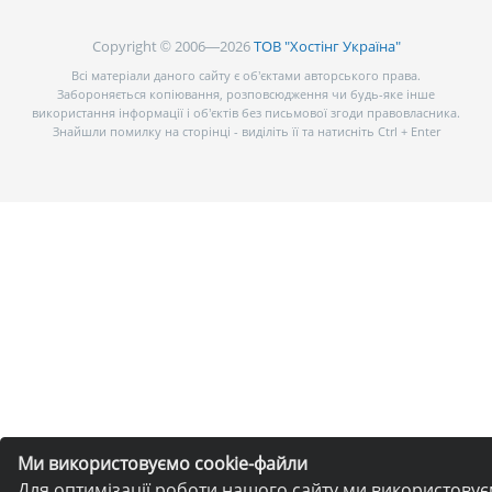
Copyright © 2006—2026
ТОВ "Хостінг Україна"
Всі матеріали даного сайту є об’єктами авторського права.
Забороняється копіювання, розповсюдження чи будь-яке інше
використання інформації і об’єктів без письмової згоди правовласника.
Знайшли помилку на сторінці - виділіть її та натисніть Ctrl + Enter
Ми використовуємо cookie-файли
Для оптимізації роботи нашого сайту ми використову