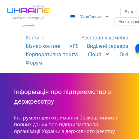
Вхід
Українська
Хостинг і реєстрація
Реєстраці
доменів
Хостинг
Реєстрація доменів
Бізнес-хостинг
VPS
Виділені сервера
Корпоративна пошта
Cloud
Вікі
Форум
Інформація про підприємство з
держреєстру
Інструмент для отримання безкоштовних і
повних даних про підприємства та
організації України з державного реєстру