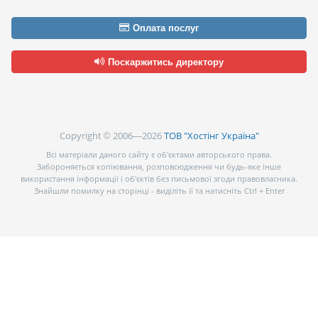
Оплата послуг
Поскаржитись директору
Copyright © 2006—2026
ТОВ "Хостінг Україна"
Всі матеріали даного сайту є об’єктами авторського права.
Забороняється копіювання, розповсюдження чи будь-яке інше
використання інформації і об’єктів без письмової згоди правовласника.
Знайшли помилку на сторінці - виділіть її та натисніть Ctrl + Enter