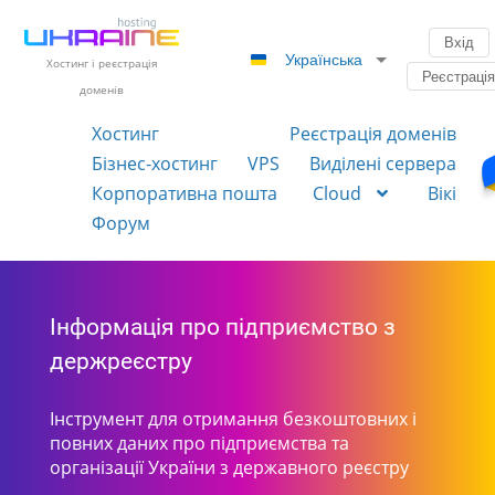
Вхід
Українська
Хостинг і реєстрація
Реєстраці
доменів
Хостинг
Реєстрація доменів
Бізнес-хостинг
VPS
Виділені сервера
Корпоративна пошта
Cloud
Вікі
Форум
Інформація про підприємство з
держреєстру
Інструмент для отримання безкоштовних і
повних даних про підприємства та
організації України з державного реєстру