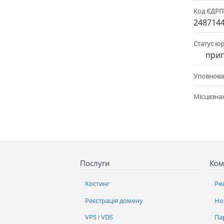
Код ЄДР
248714
Статус ю
при
Уповнова
Місцезна
Послуги
Ком
Хостинг
Ре
Реєстрація домену
Но
VPS і VDS
Па