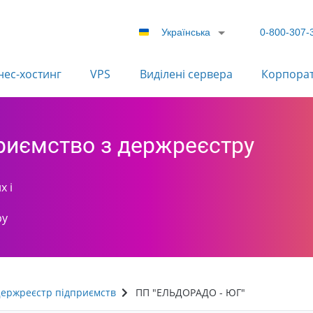
Українська
0-800-307-
нес-хостинг
VPS
Виділені сервера
Корпора
приємство з держреєстру
х і
ру
ержреєстр підприємств
ПП "ЕЛЬДОРАДО - ЮГ"