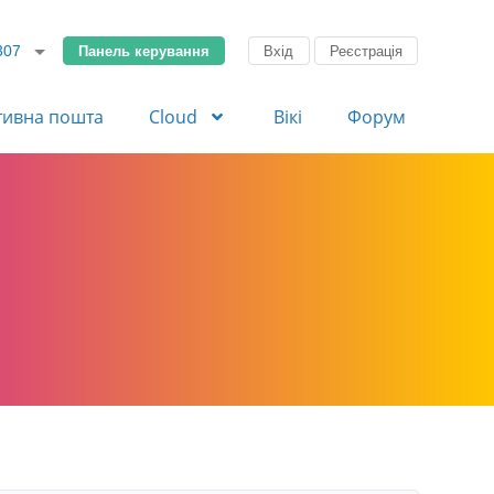
Панель керування
Вхід
Реєстрація
307
тивна пошта
Cloud
Вікі
Форум