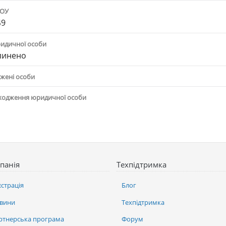
ПОУ
49
ридичної особи
пинено
жені особи
ходження юридичної особи
панія
Техпідтримка
єстрація
Блог
вини
Техпідтримка
ртнерська програма
Форум