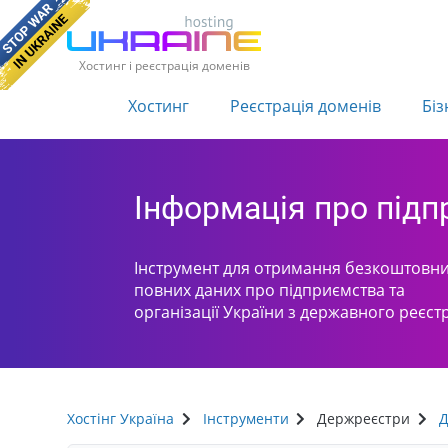
Хостинг і реєстрація доменів
Хостинг
Реєстрація доменів
Біз
Інформація про під
Інструмент для отримання безкоштовни
повних даних про підприємства та
організації України з державного реєст
Хостінг Україна
Інструменти
Держреєстри
Д