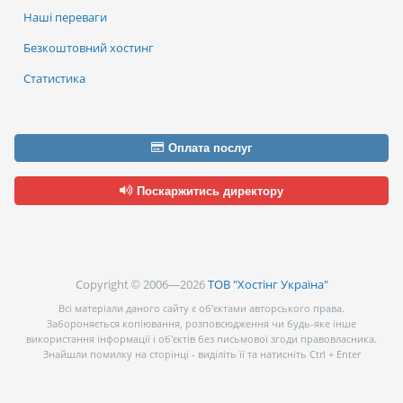
Наші переваги
Безкоштовний хостинг
Статистика
Оплата послуг
Поскаржитись директору
Copyright © 2006—2026
ТОВ "Хостінг Україна"
Всі матеріали даного сайту є об’єктами авторського права.
Забороняється копіювання, розповсюдження чи будь-яке інше
використання інформації і об’єктів без письмової згоди правовласника.
Знайшли помилку на сторінці - виділіть її та натисніть Ctrl + Enter