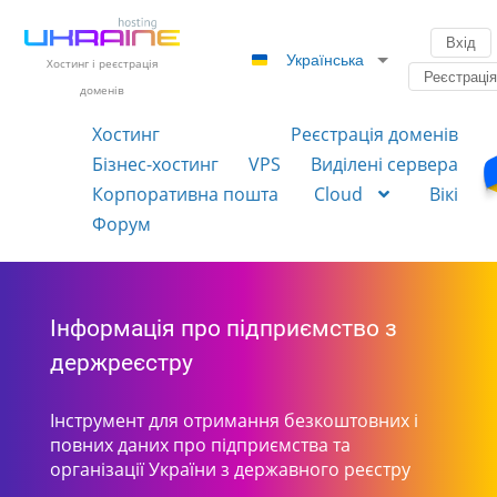
Вхід
Українська
Хостинг і реєстрація
Реєстраці
доменів
Хостинг
Реєстрація доменів
Бізнес-хостинг
VPS
Виділені сервера
Корпоративна пошта
Cloud
Вікі
Форум
Інформація про підприємство з
держреєстру
Інструмент для отримання безкоштовних і
повних даних про підприємства та
організації України з державного реєстру