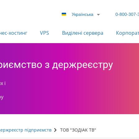
Українська
0-800-307-
нес-хостинг
VPS
Виділені сервера
Корпора
приємство з держреєстру
х і
ру
ержреєстр підприємств
ТОВ "ЗОДІАК ТВ"