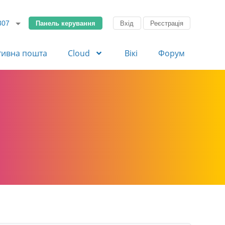
Панель керування
Вхід
Реєстрація
307
тивна пошта
Cloud
Вікі
Форум