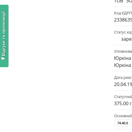
ТОВ "ЗО
Код ЄДР
Відгуки та пропозиції
233863
Статус ю
заре
Уповнова
Юркіна 
Юркіна 
Дата реєс
20.04.1
Статутни
375.00 
Основний 
74.40.0