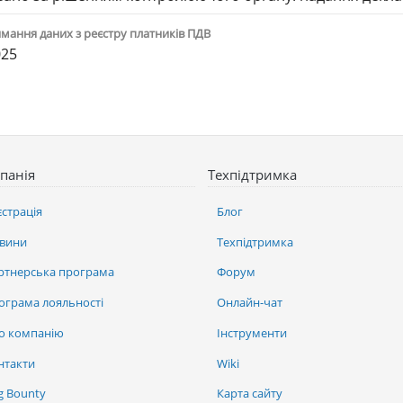
мання даних з реєстру платників ПДВ
025
панія
Техпідтримка
єстрація
Блог
вини
Техпідтримка
ртнерська програма
Форум
ограма лояльності
Онлайн-чат
о компанію
Інструменти
нтакти
Wiki
g Bounty
Карта сайту