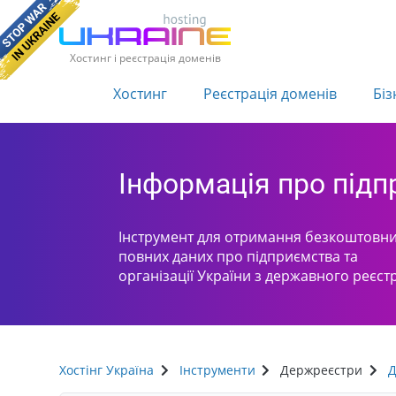
Хостинг і реєстрація доменів
Хостинг
Реєстрація доменів
Біз
Інформація про під
Інструмент для отримання безкоштовни
повних даних про підприємства та
організації України з державного реєст
Хостінг Україна
Інструменти
Держреєстри
Д