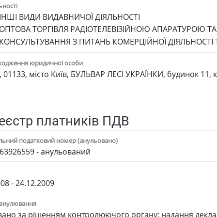
ьності
ІНШІ ВИДИ ВИДАВНИЧОЇ ДІЯЛЬНОСТІ
ОПТОВА ТОРГІВЛЯ РАДІОТЕЛЕВІЗІЙНОЮ АПАРАТУРОЮ ТА
КОНСУЛЬТУВАННЯ З ПИТАНЬ КОМЕРЦІЙНОЇ ДІЯЛЬНОСТІ 
ходження юридичної особи
, 01133, місто Київ, БУЛЬВАР ЛЕСІ УКРАЇНКИ, будинок 11, 
еєстр платників ПДВ
альний податковий номер (анульовано)
63926559 - анульований
08 - 24.12.2009
анулювання
ано за рiшенням контролюючого органу: надання деклар