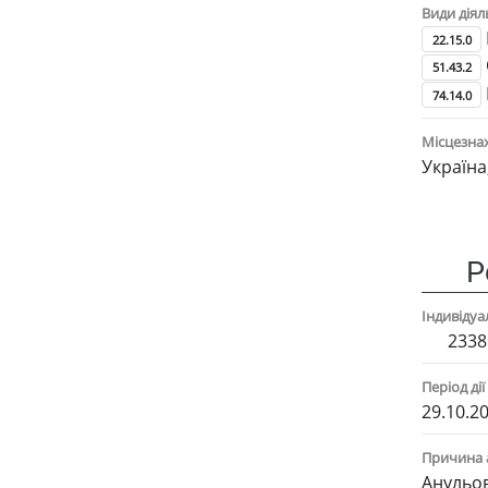
Види діял
22.15.0
51.43.2
74.14.0
Місцезна
Україна
Р
Індивіду
2338
Період дії
29.10.20
Причина 
Анульов