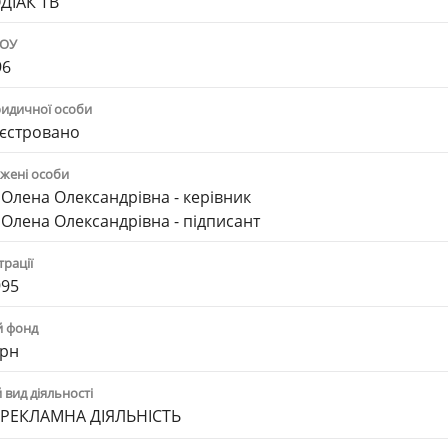
ДІАК ТВ"
ПОУ
96
ридичної особи
єстровано
жені особи
Олена Олександрівна - керівник
Олена Олександрівна - підписант
трації
995
й фонд
грн
вид діяльності
РЕКЛАМНА ДІЯЛЬНІСТЬ