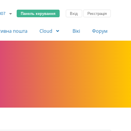
Панель керування
Вхід
Реєстрація
307
тивна пошта
Cloud
Вікі
Форум