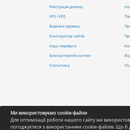
Реєстрація домену
Но
VPS і VDS
Па
Виділені сервера
Пр
Конструктор сайтів
Пр
Наші переваги
Ко
Безкоштовний хостинг
Bu
Статистика
Ch
Забороняється копіювання
Ми використовуємо cookie-файли
Для оптимізації роботи нашого сайту ми використо
погоджуєтеся з використанням cookie-файлів. Що б 