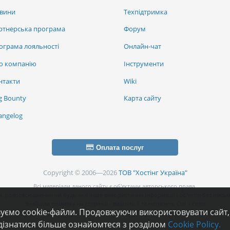
вини
Техпідтримка
ртнерська програма
Форум
ограма лояльності
Онлайн-чат
о компанію
Інструменти
нтакти
Wiki
g Bounty
Карта сайту
angelog
Оплата послуг
Copyright © 2006—2026
ТОВ "Хостінг Україна"
Всі матеріали даного сайту є об’єктами авторського права.
, розповсюдження чи будь-яке інше використання інформації і об’єктів без письм
Знайшли помилку на сторінці - виділіть її та натисніть Ctrl + Enter
вуємо cookie-файли. Продовжуючи використовувати сайт,
дізнатися більше ознайомтеся з розділом
Cookie Policy.