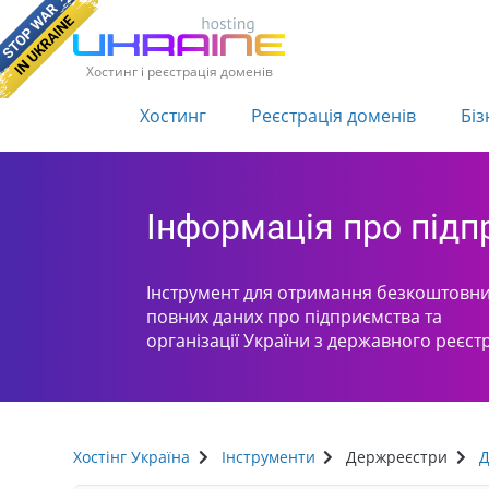
Хостинг і реєстрація доменів
Хостинг
Реєстрація доменів
Біз
Інформація про під
Інструмент для отримання безкоштовни
повних даних про підприємства та
організації України з державного реєст
Хостінг Україна
Інструменти
Держреєстри
Д