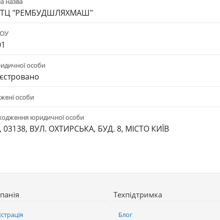
а назва
ІТЦ "РЕМБУДШЛЯХМАШ"
ПОУ
01
ридичної особи
єстровано
жені особи
ходження юридичної особи
, 03138, ВУЛ. ОХТИРСЬКА, БУД. 8, МІСТО КИЇВ
панія
Техпідтримка
єстрація
Блог