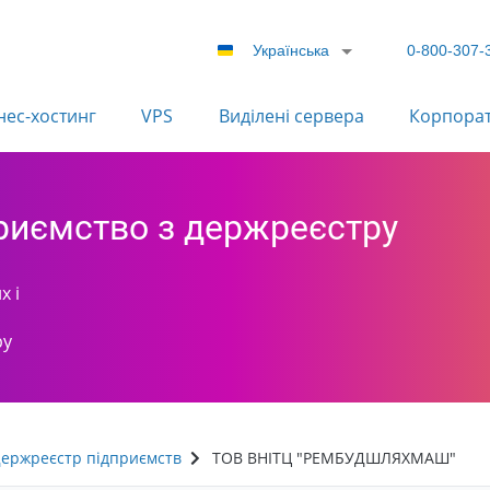
Українська
0-800-307-
нес-хостинг
VPS
Виділені сервера
Корпора
приємство з держреєстру
х і
ру
ержреєстр підприємств
ТОВ ВНІТЦ "РЕМБУДШЛЯХМАШ"