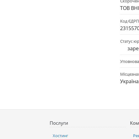
Скорочен
ТОВ ВН
Код ЄДР
231557
Статус ю
заре
Уповнова
Місцезна
Україна
Послуги
Ком
Хостинг
Ре