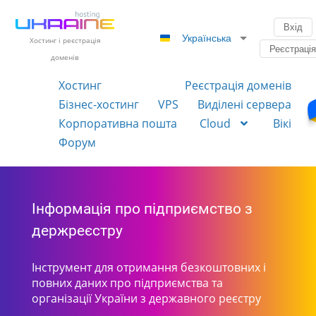
Вхід
Українська
Хостинг і реєстрація
Реєстраці
доменів
Хостинг
Реєстрація доменів
Бізнес-хостинг
VPS
Виділені сервера
Корпоративна пошта
Cloud
Вікі
Форум
Інформація про підприємство з
держреєстру
Інструмент для отримання безкоштовних і
повних даних про підприємства та
організації України з державного реєстру