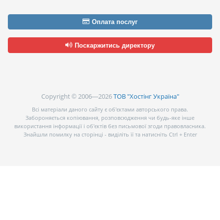
Оплата послуг
Поскаржитись директору
Copyright © 2006—2026
ТОВ "Хостінг Україна"
Всі матеріали даного сайту є об’єктами авторського права.
Забороняється копіювання, розповсюдження чи будь-яке інше
використання інформації і об’єктів без письмової згоди правовласника.
Знайшли помилку на сторінці - виділіть її та натисніть Ctrl + Enter