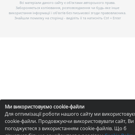
Всі матеріали даного сайту є об’єктами авторського права.
Забороняється копіювання, розповсюдження чи будь-яке інше
використання інформації і об’єктів без письмової згоди правовласника.
Знайшли помилку на сторінці - виділіть її та натисніть Ctrl + Enter
Ми використовуємо cookie-файли
Для оптимізації роботи нашого сайту ми використову
cookie-файли. Продовжуючи використовувати сайт, Ви
погоджуєтеся з використанням cookie-файлів. Що б