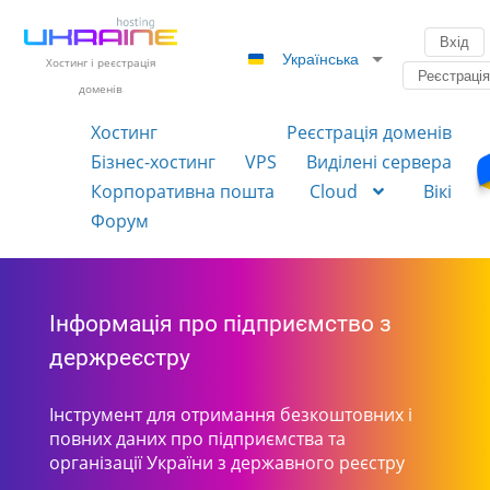
Вхід
Українська
Хостинг і реєстрація
Реєстраці
доменів
Хостинг
Реєстрація доменів
Бізнес-хостинг
VPS
Виділені сервера
Корпоративна пошта
Cloud
Вікі
Форум
Інформація про підприємство з
держреєстру
Інструмент для отримання безкоштовних і
повних даних про підприємства та
організації України з державного реєстру