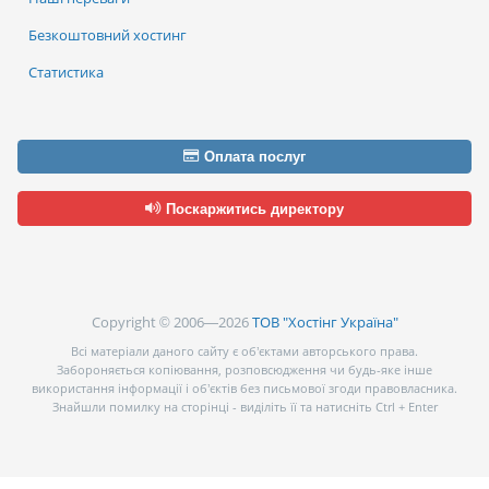
Безкоштовний хостинг
Статистика
Оплата послуг
Поскаржитись директору
Copyright © 2006—2026
ТОВ "Хостінг Україна"
Всі матеріали даного сайту є об’єктами авторського права.
Забороняється копіювання, розповсюдження чи будь-яке інше
використання інформації і об’єктів без письмової згоди правовласника.
Знайшли помилку на сторінці - виділіть її та натисніть Ctrl + Enter