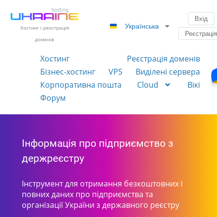
Вхід
Українська
Хостинг і реєстрація
Реєстраці
доменів
Хостинг
Реєстрація доменів
Бізнес-хостинг
VPS
Виділені сервера
Корпоративна пошта
Cloud
Вікі
Форум
Інформація про підприємство з
держреєстру
Інструмент для отримання безкоштовних і
повних даних про підприємства та
організації України з державного реєстру