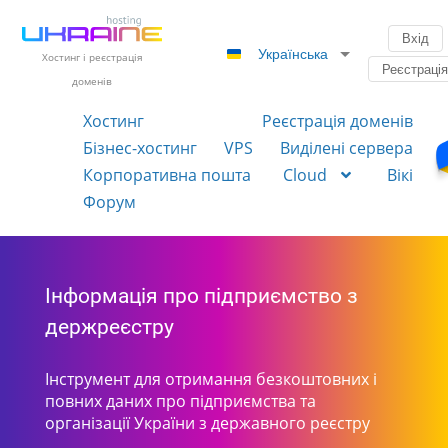
Вхід
Українська
Хостинг і реєстрація
Реєстраці
доменів
Хостинг
Реєстрація доменів
Бізнес-хостинг
VPS
Виділені сервера
Корпоративна пошта
Cloud
Вікі
Форум
Інформація про підприємство з
держреєстру
Інструмент для отримання безкоштовних і
повних даних про підприємства та
організації України з державного реєстру