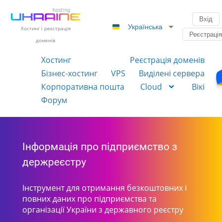
Вхід
Українська
Хостинг і реєстрація
Реєстраці
доменів
Хостинг
Реєстрація доменів
Бізнес-хостинг
VPS
Виділені сервера
Корпоративна пошта
Cloud
Вікі
Форум
Інформація про підприємство з
держреєстру
Інструмент для отримання безкоштовних і
повних даних про підприємства та
організації України з державного реєстру