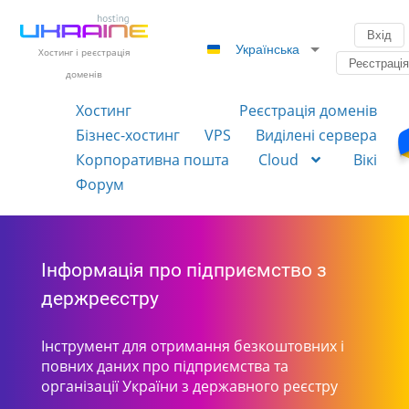
Вхід
Українська
Хостинг і реєстрація
Реєстраці
доменів
Хостинг
Реєстрація доменів
Бізнес-хостинг
VPS
Виділені сервера
Корпоративна пошта
Cloud
Вікі
Форум
Інформація про підприємство з
держреєстру
Інструмент для отримання безкоштовних і
повних даних про підприємства та
організації України з державного реєстру