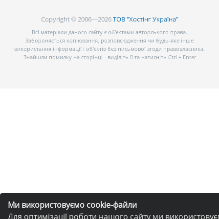
Copyright © 2006—2026
ТОВ "Хостінг Україна"
Всі матеріали даного сайту є об’єктами авторського права.
Забороняється копіювання, розповсюдження чи будь-яке інше
використання інформації і об’єктів без письмової згоди правовласника.
Знайшли помилку на сторінці - виділіть її та натисніть Ctrl + Enter
Ми використовуємо cookie-файли
Для оптимізації роботи нашого сайту ми використову