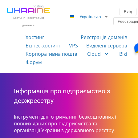
Вхід
Українська
Хостинг і реєстрація
Реєстраці
доменів
Хостинг
Реєстрація доменів
Бізнес-хостинг
VPS
Виділені сервера
Корпоративна пошта
Cloud
Вікі
Форум
Інформація про підприємство з
держреєстру
Інструмент для отримання безкоштовних і
повних даних про підприємства та
організації України з державного реєстру