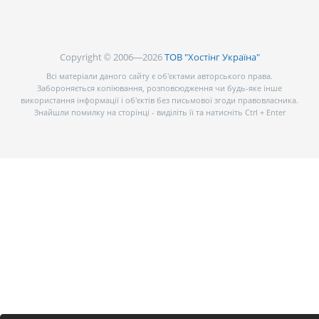
Copyright © 2006—2026
ТОВ "Хостінг Україна"
Всі матеріали даного сайту є об’єктами авторського права.
Забороняється копіювання, розповсюдження чи будь-яке інше
використання інформації і об’єктів без письмової згоди правовласника.
Знайшли помилку на сторінці - виділіть її та натисніть Ctrl + Enter