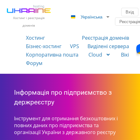
Вхід
Українська
Хостинг і реєстрація
Реєстраці
доменів
Хостинг
Реєстрація доменів
Бізнес-хостинг
VPS
Виділені сервера
Корпоративна пошта
Cloud
Вікі
Форум
Інформація про підприємство з
держреєстру
Інструмент для отримання безкоштовних і
повних даних про підприємства та
організації України з державного реєстру